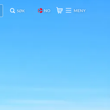
NO
MENY
Varukorg
Søk