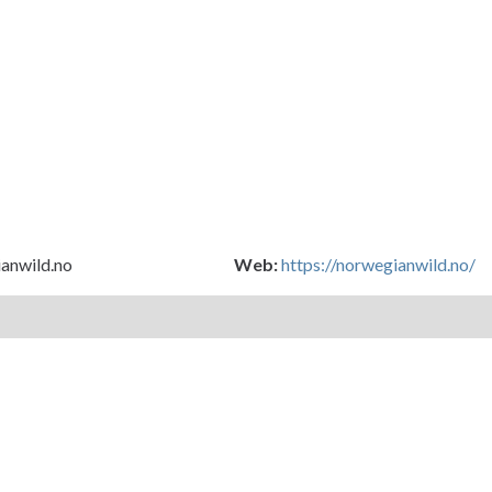
anwild.no
Web:
https://norwegianwild.no/