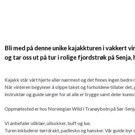
Bli med på denne unike kajakkturen i vakkert v
og tar oss ut på tur i rolige fjordstrøk på Senja
Kajakk står vårt hjerte aller nærmest og det finnes ingen bedre m
Når vinteren begynner å slippe taket og forholdene tillater det, 
instruktør og guide sørger for at alle er trygge samt deler kunn
Oppmøtested er hos Norwegian Wild i Tranøybotn på Sør-Senja,
Vi anbefaler ullklær, ullsokker, buff og lue.
Turen inkluderer tørrdrakt, padlesko og hansker. Vår guide byr