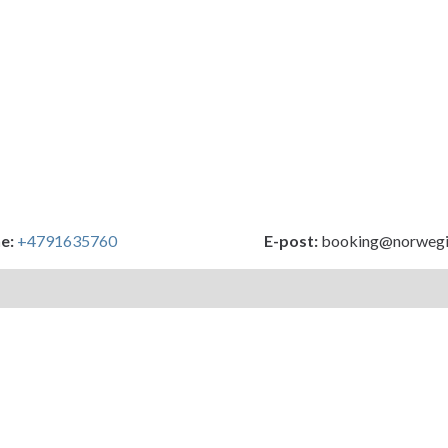
e:
+4791635760
E-post:
booking@norwegi