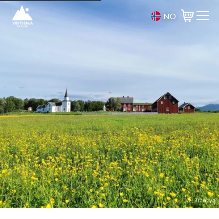
NO
Varukorg
©
Tranøya