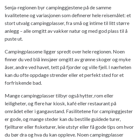
Senja-regionen byr campinggjestene på de samme
kvalitetene og variasjonen som definerer hele reisemålet: et
stort utvalg campingplasser, fra små og intime til litt større
anlegg – alle omgitt av vakker natur og med god plass til å
puste ut.
Campingplassene ligger spredt over hele regionen. Noen
finner du ved blå innsjøer omgitt av grønne skoger og myke
åser, andre ved havet, tett på fjorder og ville fjell. I nærheten
kan du ofte oppdage strender eller et perfekt sted for et
forfriskende bad.
Mange campingplasser tilbyr også hytter, rom eller
leiligheter, og flere har kiosk, kafé eller restaurant på
området eller i gangavstand. Fasilitetene for campinggjester
er gode, og mange steder kan du bestille guidede turer,
fjellturer eller fisketurer, leie utstyr eller få gode tips om hvor
du bør dra og hva du kan oppleve. Noen campingplasser