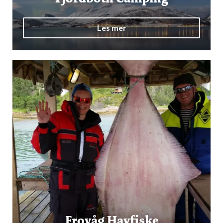
Les mer
Frovåg Havfiske