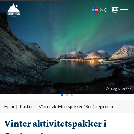
NO
Varukorg
©
Dag A Larsen
Hjem
Pakker
Vinter aktivitets­pakker i Senjaregionen
Vinter aktivitets­pakker i