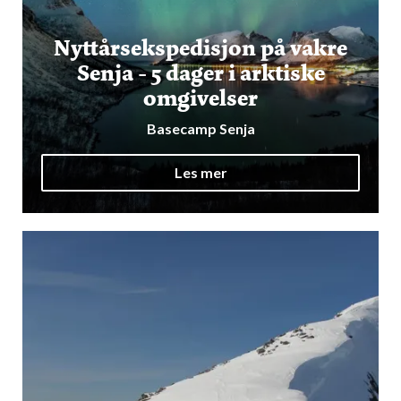
Nyttårsekspedisjon på vakre
Senja - 5 dager i arktiske
omgivelser
Basecamp Senja
Les mer