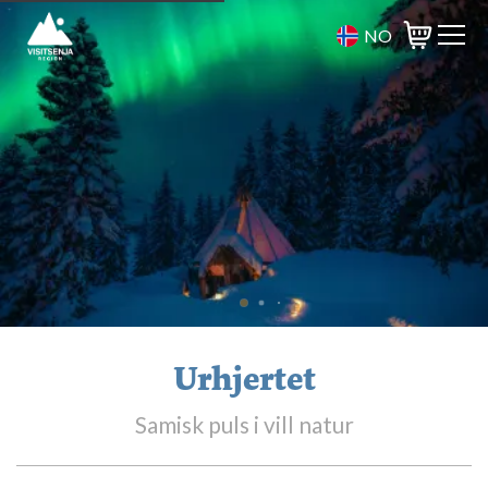
NO
Varukorg
Urhjertet
Samisk puls i vill natur