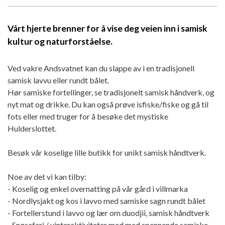
Vårt hjerte brenner for å vise deg veien inn i samisk
kultur og naturforståelse.
Ved vakre Andsvatnet kan du slappe av i en tradisjonell
samisk lavvu eller rundt bålet.
Hør samiske fortellinger, se tradisjonelt samisk håndverk, og
nyt mat og drikke. Du kan også prøve isfiske/fiske og gå til
fots eller med truger for å besøke det mystiske
Hulderslottet.
Besøk vår koselige lille butikk for unikt samisk håndtverk.
Noe av det vi kan tilby:
- Koselig og enkel overnatting på vår gård i villmarka
- Nordlysjakt og kos i lavvo med samiske sagn rundt bålet
- Fortellerstund i lavvo og lær om duodjii, samisk håndtverk
- Snøsafari / vinteraktiviteter med med spennende samiske