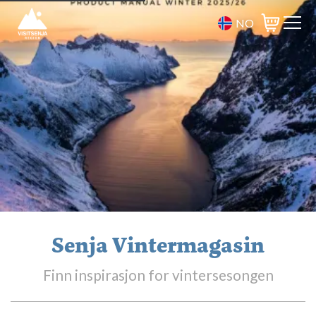
NO
Varukorg
Senja Vintermagasin
Finn inspirasjon for vintersesongen