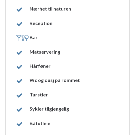
Nærhet til naturen
Reception
Bar
Matservering
Hårføner
Wc og dusj på rommet
Turstier
Sykler tilgjengelig
Båtutleie