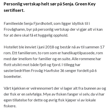
Personlig vertskap helt sør på Senja. Green Key
sertifisert.
Familieeide Senja Fjordhotell, som ligger idyllisk til i
Frovåghamn, byr på personlig vertskap der vi gjør alt vi kan
for at dere skal få et hyggelig opphold.
Hotellet ble innviet i juni 2018 og består nå av til sammen 17
rom. Ett familierom, to rom som er handikaptilpassede, rom
med dør imellom for familier og en suite. Alle rommene har
flott utsikt mot både fjell og fjord. I tillegg har
søsterbedriften Frovåg Havfiske 36 senger fordelt på 6
boenheter.
Vårt kjøkken er velrennomert der vi lager alt fra bunnen av og
der fisk er en selvfølge. Mye av fisken fanger vi selv, da vi har
egen tillatelse for dette og øvrig fisk kjøper vi av lokale
fiskere.