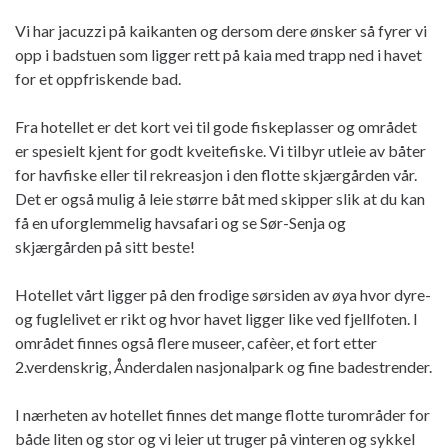
Vi har jacuzzi på kaikanten og dersom dere ønsker så fyrer vi
opp i badstuen som ligger rett på kaia med trapp ned i havet
for et oppfriskende bad.
Fra hotellet er det kort vei til gode fiskeplasser og området
er spesielt kjent for godt kveitefiske. Vi tilbyr utleie av båter
for havfiske eller til rekreasjon i den flotte skjærgården vår.
Det er også mulig å leie større båt med skipper slik at du kan
få en uforglemmelig havsafari og se Sør-Senja og
skjærgården på sitt beste!
Hotellet vårt ligger på den frodige sørsiden av øya hvor dyre-
og fuglelivet er rikt og hvor havet ligger like ved fjellfoten. I
området finnes også flere museer, cafèer, et fort etter
2.verdenskrig, Ånderdalen nasjonalpark og fine badestrender.
I nærheten av hotellet finnes det mange flotte turområder for
både liten og stor og vi leier ut truger på vinteren og sykkel