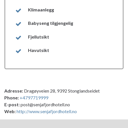
Klimaanlegg
Babyseng tilgjengelig
Fjellutsikt
Havutsikt
Adresse:
Dragøyveien 28, 9392 Stonglandseidet
Phone:
+4797719999
E-post:
post@senjafjordhotell.no
Web:
http://www.senjafjordhotell.no