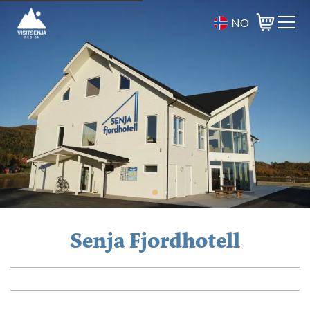
NO
Varukorg
Senja Fjordhotell