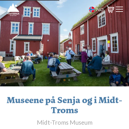
NO
Varukorg
Museene på Senja og i Midt-
Troms
Midt-Troms Museum