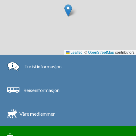
Leaflet
|
©
OpenStreetMap
contributors
Turistinformasjon
Reiseinformasjon
Våre medlemmer