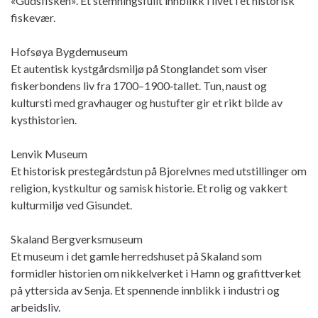
«Gudsfisken». Et stemningsfullt innblikk i livet i et historisk
fiskevær.
Hofsøya Bygdemuseum
Et autentisk kystgårdsmiljø på Stonglandet som viser
fiskerbondens liv fra 1700–1900‑tallet. Tun, naust og
kultursti med gravhauger og hustufter gir et rikt bilde av
kysthistorien.
Lenvik Museum
Et historisk prestegårdstun på Bjorelvnes med utstillinger om
religion, kystkultur og samisk historie. Et rolig og vakkert
kulturmiljø ved Gisundet.
Skaland Bergverksmuseum
Et museum i det gamle herredshuset på Skaland som
formidler historien om nikkelverket i Hamn og grafittverket
på yttersida av Senja. Et spennende innblikk i industri og
arbeidsliv.