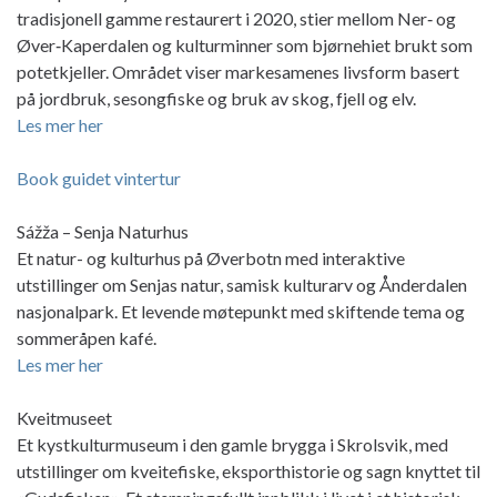
tradisjonell gamme restaurert i 2020, stier mellom Ner‑ og
Øver‑Kaperdalen og kulturminner som bjørnehiet brukt som
potetkjeller. Området viser markesamenes livsform basert
på jordbruk, sesongfiske og bruk av skog, fjell og elv.
Les mer her
Book guidet vintertur
Sážža – Senja Naturhus
Et natur- og kulturhus på Øverbotn med interaktive
utstillinger om Senjas natur, samisk kulturarv og Ånderdalen
nasjonalpark. Et levende møtepunkt med skiftende tema og
sommeråpen kafé.
Les mer her
Kveitmuseet
Et kystkulturmuseum i den gamle brygga i Skrolsvik, med
utstillinger om kveitefiske, eksporthistorie og sagn knyttet til