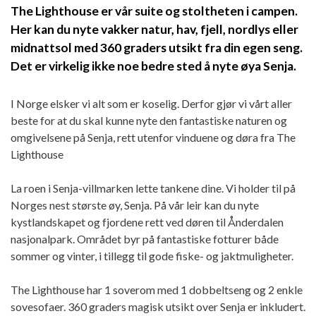
The Lighthouse er vår suite og stoltheten i campen.
Her kan du nyte vakker natur, hav, fjell, nordlys eller
midnattsol med 360 graders utsikt fra din egen seng.
Det er virkelig ikke noe bedre sted å nyte øya Senja.
I Norge elsker vi alt som er koselig. Derfor gjør vi vårt aller
beste for at du skal kunne nyte den fantastiske naturen og
omgivelsene på Senja, rett utenfor vinduene og døra fra The
Lighthouse
La roen i Senja-villmarken lette tankene dine. Vi holder til på
Norges nest største øy, Senja. På vår leir kan du nyte
kystlandskapet og fjordene rett ved døren til Ånderdalen
nasjonalpark. Området byr på fantastiske fotturer både
sommer og vinter, i tillegg til gode fiske- og jaktmuligheter.
The Lighthouse har 1 soverom med 1 dobbeltseng og 2 enkle
sovesofaer. 360 graders magisk utsikt over Senja er inkludert.