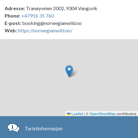
Adresse:
Tranøyveien 2002, 9304 Vangsvik
Phone:
+47916 35 760
E-post:
booking@norwegianwild.no
Web:
https://norwegianwild.no/
Leaflet
|
©
OpenStreetMap
contributors
Turistinformasjon