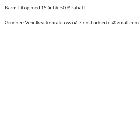
Barn: Til og med 15 år får 50 % rabatt
Grupper: Vennligst kontakt oss på e-post urhjertet@gmail.com
Online booking og betingelser her
Adresse:
Andsvatnveien 893, Sørreisa