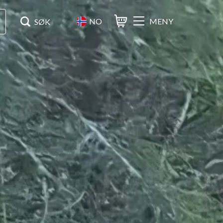
NO
MENY
Varukorg
Søk