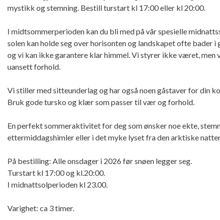
mystikk og stemning. Bestill turstart kl 17:00 eller kl 20:00.
I midtsommerperioden kan du bli med på vår spesielle midnattssol
solen kan holde seg over horisonten og landskapet ofte bader i
og vi kan ikke garantere klar himmel. Vi styrer ikke været, men 
uansett forhold.
Vi stiller med sitteunderlag og har også noen gåstaver for din k
Bruk gode tursko og klær som passer til vær og forhold.
En perfekt sommeraktivitet for deg som ønsker noe ekte, stemni
ettermiddagshimler eller i det myke lyset fra den arktiske natte
På bestilling: Alle onsdager i 2026 før snøen legger seg.
Turstart kl 17:00 og kl.20:00.
I midnattsolperioden kl 23.00.
Varighet: ca 3 timer.