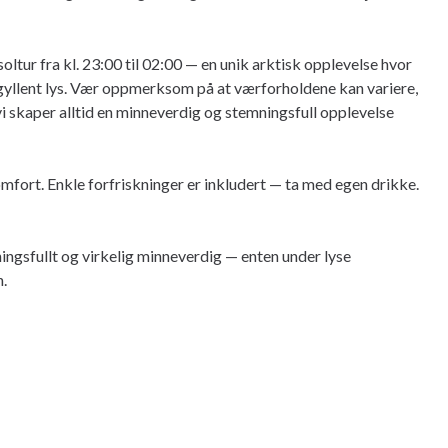
tur fra kl. 23:00 til 02:00 — en unik arktisk opplevelse hvor
 gyllent lys. Vær oppmerksom på at værforholdene kan variere,
vi skaper alltid en minneverdig og stemningsfull opplevelse
omfort. Enkle forfriskninger er inkludert — ta med egen drikke.
ngsfullt og virkelig minneverdig — enten under lyse
n.