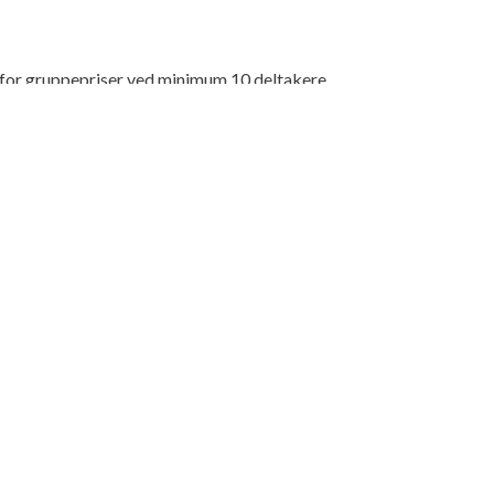
 for gruppepriser ved minimum 10 deltakere.
Phone:
+47917 01 567
E-post:
urhjerte